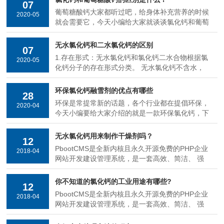
07
途广泛的干燥剂，其水溶液是重要的冷冻剂。主要
葡萄糖酸钙大家都听过吧，给身体补充营养的时候
2020-05
用途有气体，石油，有机溶剂的干燥剂，物品的保
就会需要它，今天小编给大家就谈谈氯化钙和葡萄
存剂。化工工业中
糖酸钙的区别。氯化钙生产技术已经非常成熟，总
结了氯化钙与葡萄糖酸钙的区别，来为大家普及一
无水氯化钙和二水氯化钙的区别
07
下化工知识。氯化钙为无机钙盐。进行注射液静脉
1.存在形式：无水氯化钙和氯化钙二水合物根据氯
2020-05
滴注时必须缓慢，以免血钙骤升，导致心率失常;
化钙分子的存在形式分类。 无水氯化钙不含水，
它对组织还有强烈的刺激性，
只有少量外部水(约几个百分点); 氯化钙二水合物
中的每个氯化钙分子以两个结晶水的形式存在，并
环保氯化钙融雪剂的优点有哪些
28
且物质中的水含量更高。2.外观：无水氯化钙的直
环保是常提常新的话题，各个行业都在提倡环保，
2020-04
径一般为2-6毫米，氯化钙二水合物一般为片状，
今天小编要给大家介绍的就是一款环保氯化钙，下
厚度为1-2毫米。 如果颜色为白
面我们就来具体看看它的优点吧。我国冬季北方地
区降雪量大，给交通造成很大影响。为了克服交通
无水氯化钙用来制作干燥剂吗？
12
不便的难题，对道路抛洒融雪剂成了常用的有效方
PbootCMS是全新内核且永久开源免费的PHP企业
2018-04
法。融雪剂种类较多，环保氯化钙融雪剂凭借其明
网站开发建设管理系统，是一套高效、简洁、 强
显优势成为较常用的融雪剂。而
悍的可免费商用的PHP CMS源码，能够满足各类
企业网站开发建设的需要。系统采用简单到想哭的
你不知道的氯化钙的工业用途有哪些?
12
模板标签，只要懂HTML就可快速开发企业网站。
PbootCMS是全新内核且永久开源免费的PHP企业
2018-04
官方提供了大量网站模板免费下载和使用，将致力
网站开发建设管理系统，是一套高效、简洁、 强
于为广大开发者和企
悍的可免费商用的PHP CMS源码，能够满足各类
企业网站开发建设的需要。系统采用简单到想哭的