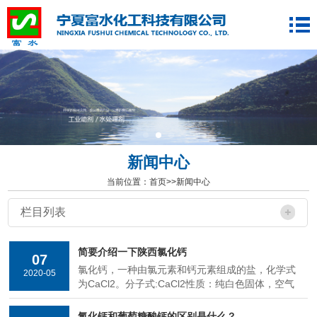
新闻中心
当前位置：
首页
>>
新闻中心
栏目列表
简要介绍一下陕西氯化钙
07
氯化钙，一种由氯元素和钙元素组成的盐，化学式
2020-05
为CaCl2。分子式:CaCl2性质：纯白色固体，空气
中极易潮解，强烈吸湿。外观：纯白色(蜂窝状，
粉状，颗粒状)溶于水透明用途：无水氯化钙是用
氯化钙和葡萄糖酸钙的区别是什么？