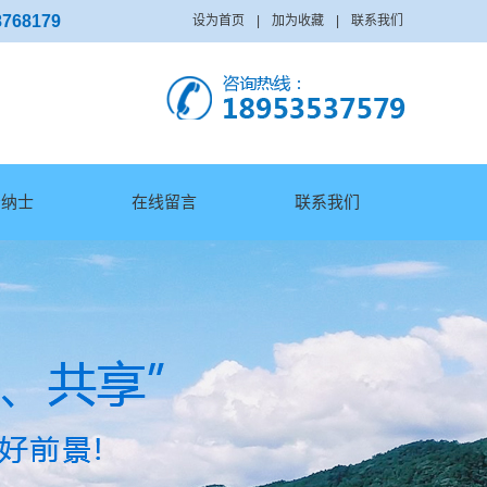
8768179
设为首页
|
加为收藏
|
联系我们
贤纳士
在线留言
联系我们