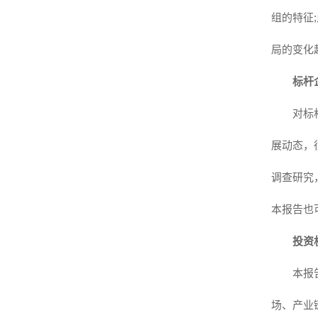
组的特征
局的变化
标杆
对标杆企
展动态，
调查研究
本报告也
投资
本报告对
场、产业