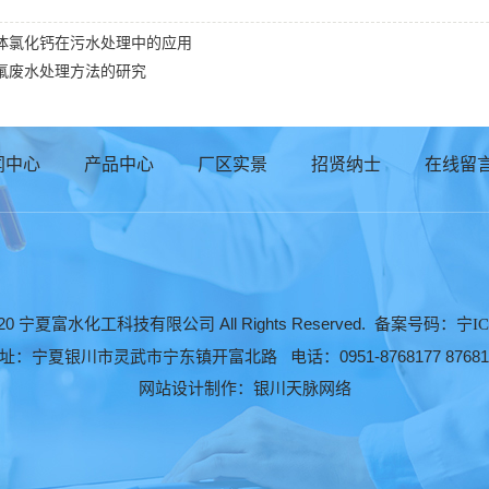
体氯化钙在污水处理中的应用
氟废水处理方法的研究
闻中心
产品中心
厂区实景
招贤纳士
在线留
© 2020 宁夏富水化工科技有限公司 All Rights Reserved. 备案号码：
宁IC
址：宁夏银川市灵武市宁东镇开富北路 电话：0951-8768177 87681
网站设计制作：
银川天脉网络