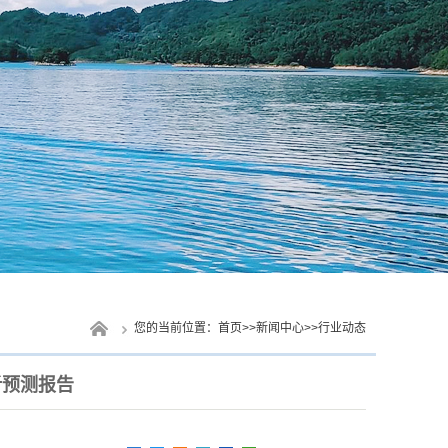
您的当前位置：
首页
>>
新闻中心
>>
行业动态
析预测报告