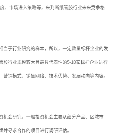
热度、市场进入策略等，来判断纸管胶行业未来竞争格
当于行业研究的样本，所以，一定数量标杆企业的发
胶行业规模较大且最具代表性的5-10家标杆企业进行
、营销模式、销售网络、技术优势、发展动向等内容。
机会研究，一般投资机会主要从细分产品、区域市
建并寻求合作的项目进行调研评估。