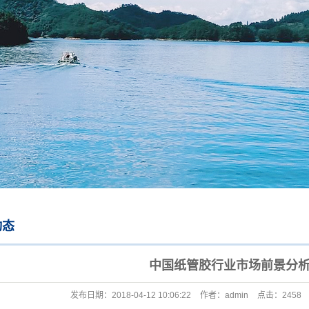
态
中国纸管胶行业市场前景分
发布日期：
2018-04-12 10:06:22
作者：
admin
点击：
2458