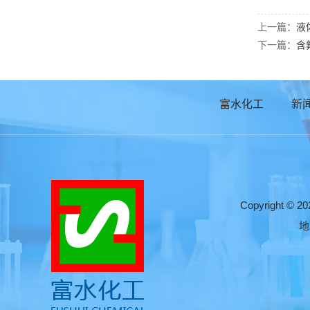
上一篇：
液
下一篇：
含
富水化工
新
Copyright 
地