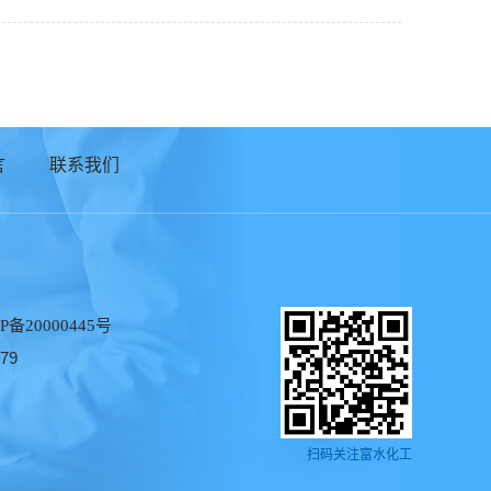
言
联系我们
P备20000445号
79
扫码关注富水化工