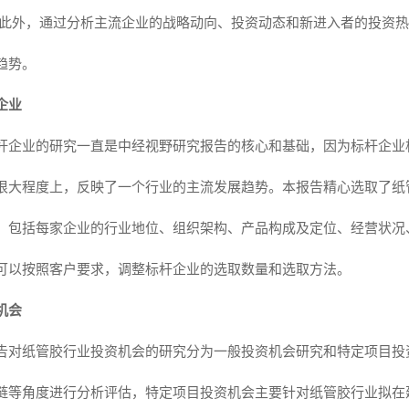
;此外，通过分析主流企业的战略动向、投资动态和新进入者的投资
趋势。
企业
业的研究一直是中经视野研究报告的核心和基础，因为标杆企业相
很大程度上，反映了一个行业的主流发展趋势。本报告精心选取了纸管
，包括每家企业的行业地位、组织架构、产品构成及定位、经营状况
可以按照客户要求，调整标杆企业的选取数量和选取方法。
机会
纸管胶行业投资机会的研究分为一般投资机会研究和特定项目投资
链等角度进行分析评估，特定项目投资机会主要针对纸管胶行业拟在